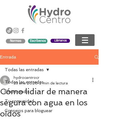
Llámanos
Normas
Escríbenos
Entrada
Todas las entradas
hydrocentrocr
Todas las entradas
23 ene 2020
2 min de lectura
Cómo lidiar de manera
Empezando
segura con agua en los
Tu comunidad
Consejos para bloguear
oídos