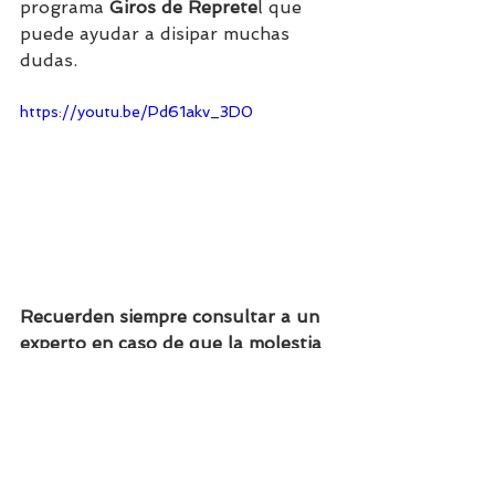
programa 
Giros de Reprete
l que 
puede ayudar a disipar muchas 
dudas. 
https://youtu.be/Pd61akv_3D0
Recuerden siempre consultar a un 
experto en caso de que la molestia 
persista. 
Fuente: 
es.gizmodo.com
 y 