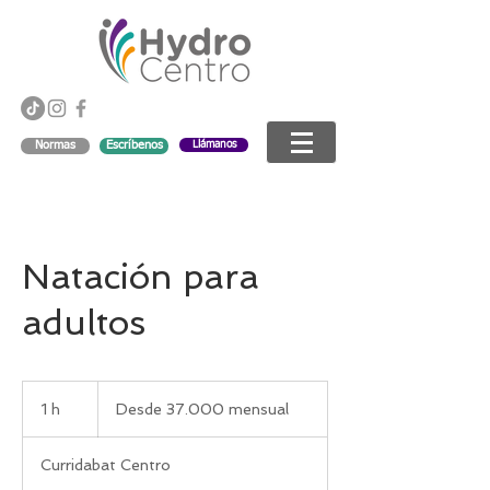
Llámanos
Normas
Escríbenos
Natación para
adultos
Desde
37.000
1 h
1
Desde 37.000 mensual
mensual
Curridabat Centro